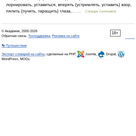
лорнировать, уставиться, вперять (устремлять, уставить) взор,
пялить (пучить, таращить) глаза,… …
Словарь синонимов
© Академик, 2000-2026
18+
Обратная связь:
Техподдержка
,
Реклама на сайте
👣 Путешествия
Экспорт словарей на сайты
, сделанные на PHP,
Joomla,
Drupal,
WordPress, MODx.