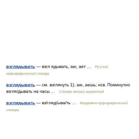
взглядывать
— взгл ядывать, аю, ает …
Русский
орфографический словарь
взглядывать
— см. взглянуть 1); аю, аешь; нсв. Поминутно
взгля/дывать на часы …
Словарь многих выражений
взглядывать
— вз/гляд/ыва/ть …
Морфемно-орфографический
словарь